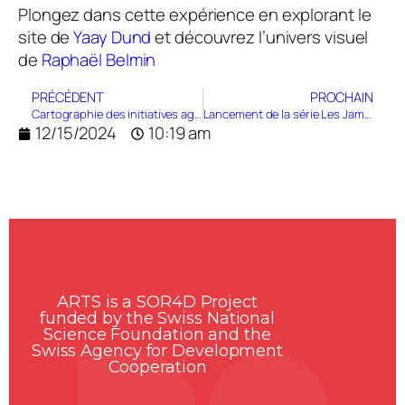
Plongez dans cette expérience en explorant le
site de
Yaay Dund
et découvrez l’univers visuel
de
Raphaël Belmin
PRÉCÉDENT
PROCHAIN
Cartographie des initiatives agroécologiques : connecter, valoriser et stimuler les synergies
Lancement de la série Les Jambaars de l’Agroécologie
12/15/2024
10:19 am
ARTS is a SOR4D Project
funded by the Swiss National
Science Foundation and the
Swiss Agency for Development
Cooperation